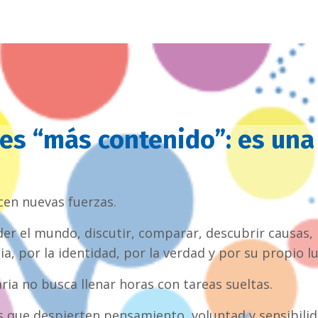
es “más contenido”: es una
cen nuevas fuerzas.
er el mundo, discutir, comparar, descubrir causas, m
ia, por la identidad, por la verdad y por su propio l
ria no busca llenar horas con tareas sueltas.
 que despierten pensamiento, voluntad y sensibilid