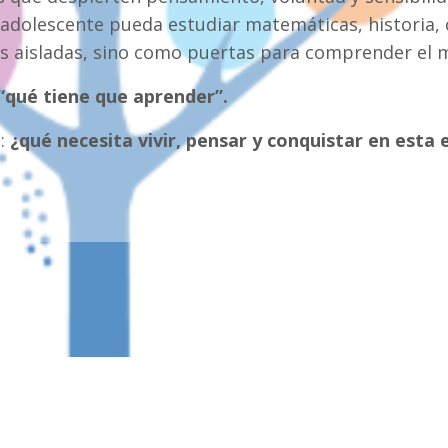
dolescente pueda estudiar matemáticas, historia, ci
s aisladas, sino como puertas para comprender el 
“qué tiene que aprender”.
s:
¿qué necesita vivir, pensar y conquistar en esta