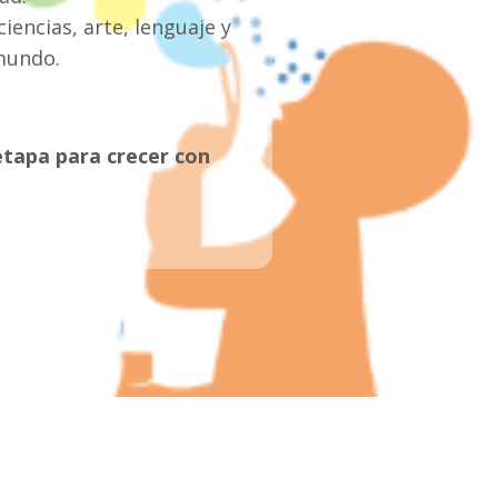
encias, arte, lenguaje y
mundo.
 etapa para crecer con